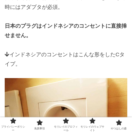
時にはアダプタが必須。
日本のプラグはインドネシアのコンセントに直接挿
せません。
インドネシアのコンセントはこんな形をしたCタ
イプ。
プライバシーポリシ
モリレイのプロフィ
モリレイのウェブサ
免責事項
やつはしの森
ー
ール
イト