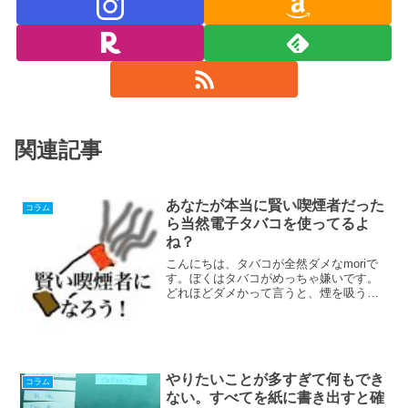
関連記事
あなたが本当に賢い喫煙者だった
コラム
ら当然電子タバコを使ってるよ
ね？
こんにちは、タバコが全然ダメなmoriで
す。ぼくはタバコがめっちゃ嫌いです。
どれほどダメかって言うと、煙を吸うだ
けで呼吸困難になります。そしてめまい
がしてぶっ倒れそうになるんですよ。だ
から、タバコを吸う人が近くにいると速
攻で逃げます。 その...
やりたいことが多すぎて何もでき
コラム
ない。すべてを紙に書き出すと確