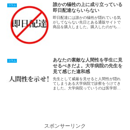
誰かの犠牲の上に成り立っている
コラム
即日配達ならいらない
即日配達には誰かの犠牲が隠れている気
がしてならない先日とある通販サイトで
商品を購入しました。購入したのがちょ
うど正午頃。そしてその商品が家に届い
たのがその日の午後。正直この速さには
ビックリしました。ちょっと昔じゃ考え
られないようなサービスで...
あなたの素敵な人間性を学生に見
コラム
せるべきだよ。大学病院の先生を
見て感じた違和感
先生として威厳を見せると人間性が隠れ
てしまうある大学病院で診察をうけてき
ました。大学病院っていうのは医学部に
付属されている病院で、診察時に医学部
で学んでいる学生が同席することがあり
ます。ちょうど今回はそんな日だったん
です。診察室の中には先生...
スポンサーリンク