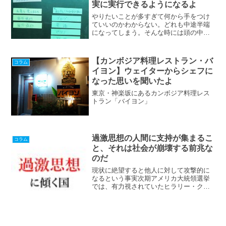
実に実行できるようになるよ
やりたいことが多すぎて何から手をつけ
ていいのかわからない。どれも中途半端
になってしまう。そんな時には頭の中に
思っていることをすべて紙に書き出すの
がおすすめです。すべて書きだしてから
分類して順序づけすれば自分のやりたい
【カンボジア料理レストラン・バ
コラム
ことや、やらないといけないことがすべ
イヨン】ウェイターからシェフに
て明らかになります。その具体的な方法
なった思いを聞いたよ
を紹介します。
東京・神楽坂にあるカンボジア料理レス
トラン「バイヨン」
過激思想の人間に支持が集まるこ
コラム
と、それは社会が崩壊する前兆な
のだ
現状に絶望すると他人に対して攻撃的に
なるという事実次期アメリカ大統領選挙
では、有力視されていたヒラリー・クリ
ントン氏を破ってトランプ氏が勝利する
という衝撃的な結果になりました。
Congratulate President-elect @re...