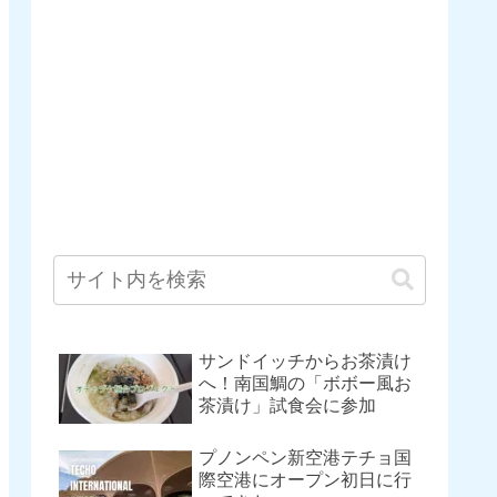
サンドイッチからお茶漬け
へ！南国鯛の「ボボー風お
茶漬け」試食会に参加
プノンペン新空港テチョ国
際空港にオープン初日に行