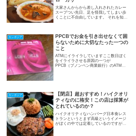
大家さんからから差し入れされたカレー
スープつい先日、足を怪我してしまい歩
くことに不自由しています。 それを知っ
てか大家さんが朝ご飯を作って部屋まで
届けてくれました。これが今日の朝ご飯
です。カレースープです。カンボジアの
PPCBでお金を引き出せなくて困
カレースープは他のカレ...
カンボジア
らないために大切なたった一つの
こと
ATMにイライラしていますここ数日ぼく
をイライラさせる原因の一つが
PPCB（プノンペン商業銀行）のATM問
題です。このATMなんですが大体30%位
の確率でお金が引き出せません。これが
原因で予定を変更せざるを得なかったこ
とが何度あったことか。...
【閉店】超おすすめ！ハイクオリ
カンボジア
ティなのに格安！この店は採算が
とれているのか？
ハイクオリティなハンバーグ日本食レス
トランというとまず高級というイメージ
がぼくの中では定着しているのですが、
めちゃくちゃ安いハンバーグのお店に行
って来たので紹介します。なんとハンバ