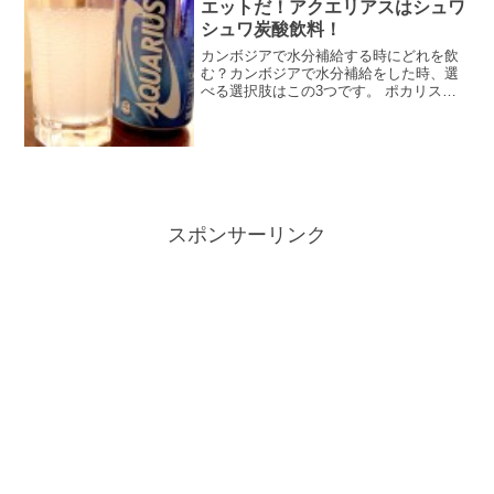
き出せなくなってしまうこともあるんで
エットだ！アクエリアスはシュワ
す。現金の用意は早
シュワ炭酸飲料！
カンボジアで水分補給する時にどれを飲
む？カンボジアで水分補給をした時、選
べる選択肢はこの3つです。 ポカリスエ
ット ココナツジュース アクエリアスこの
中から水分補給という点から断然おすす
めできるのがポカリスエットなんです。
どういうことか？3...
スポンサーリンク