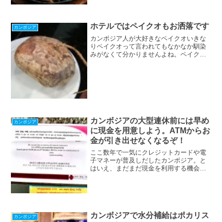
ーグが2ドルからという超低価格で食べる
ことができるのです。そ...
ホテルではペイクオもお洒落です
カンボジア
カンボジア人が大好きなペイクオいきな
りペイクオって言われてもなかなか馴染
みがなくて分かりませんよね。ペイクオ
というのはカンボジアではとてもポピュ
ラーな食べ物で多くの人たちがおやつ代
わりに食べている果物です。おそらく球
根の一種ではないかと思い...
カンボジアの大型連休前には早め
カンボジア
に現金を用意しよう。ATMからお
金が引き出せなくなるぞ！
ここ数年で一気にクレジットカードや電
子マネーが普及しだしたカンボジア。と
はいえ、まだまだ現金を利用する機会も
とても多いのが現状です。カンボジアで
は特にクメール正月やお盆、水祭りなど
の大型連休前には、多くの人がATMから
現金を引き出しに行きます。多くの人が
利用するATMでは時にはATMから現金が
カンボジアで水分補給はポカリス
なくなってしまうからなのか、お金が引
カンボジア