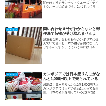
間かけて巡るサンセットクルーズ・ナイ
トクルーズの紹介です。1人5ドルでリバ
ーサイドから船に乗り、サップ河、メコ
ン河をぐるっとまわるコース。なかなか
見る機会のないプノンペンの対岸に近づ
いたり、メコン河の大きさを実感できる
クルーズです。
問い合わせ番号がわからないと郵
カンボジア
便局で荷物が受け取れませんよ
超重要な問い合わせ番号カンボジアに住
んでいて色々と日本の物が必要になった
りするのですが、そういう時には日本か
らEMSとかで荷物を送ってもらうんです
ね。ここで注意しないといけないこと
は、問い合わせ番号を必ず確認するとい
うことです。これがないと...
カンボジアでは日本産りんごがな
カンボジア
んと1,000円以上で売られている
超高級！日本産りんごは1個1,000円以上
カンボジアでは日本の食品はとっても高
価。日本の値段を知っているだけに購入
するのを躊躇することもしばしばあるん
ですが、これは絶対に買えないなってい
う品を発見したのでご紹介します。この