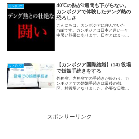
絶対に買えないって...
40℃の熱が1週間も下がらない。
カンボジア
カンボジアで体験したデング熱の
恐ろしさ
こんにちは、カンボジアに住んでいた
moriです。カンボジアは日本と違い一年
中暑い熱帯にあります。日本とはまった
く違う熱帯という環境では、熱帯に特有
の病気があるものです。今回はそんな熱
帯特有
【カンボジア国際結婚】(14) 役場
カンボジア
で婚姻手続きをする
外務省、内務省での手続きが終わり、カ
ンボジアでの婚姻手続きは最後の都、
区、村役場となりました。必要な日数な
ど実体験を紹介します。
スポンサーリンク