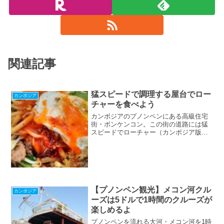
関連記事
猛スピードで調理する屋台でロー
カンボジア
チャーを食べよう
カンボジアのプノンペンにある高級住宅
街・ボンケンコン。この街の道路には猛
スピードでローチャー（カンボジア版焼
きうどん）を作る屋台があります。その
動きは無駄なくとても美しくて感動も
の。もちろんローチャーはやすくてうま
い！ローチャーの注文方法も合わせて紹
介しています。
【プノンペン観光】メコン河クル
カンボジア
ーズは5ドルで1時間のクルーズが
楽しめるよ
プノンペンを流れる大河・メコン河を1時