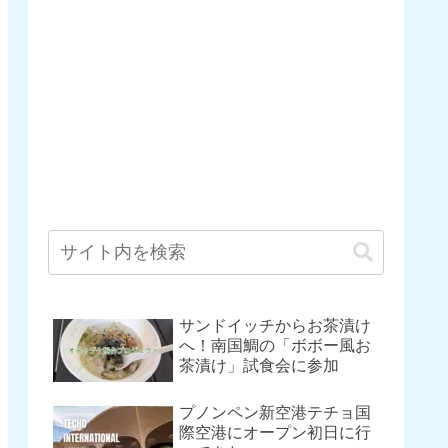
サンドイッチからお茶漬け
へ！南国鯛の「ボボー風お
茶漬け」試食会に参加
プノンペン新空港テチョ国
際空港にオープン初日に行