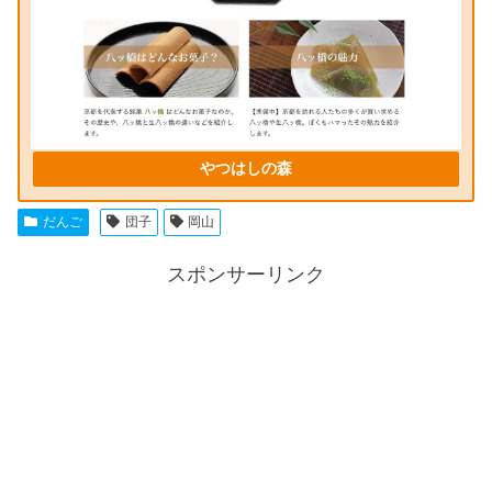
やつはしの森
だんご
団子
岡山
スポンサーリンク