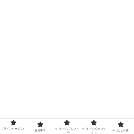
プライバシーポリシ
モリレイのプロフィ
モリレイのウェブサ
免責事項
やつはしの森
ー
ール
イト