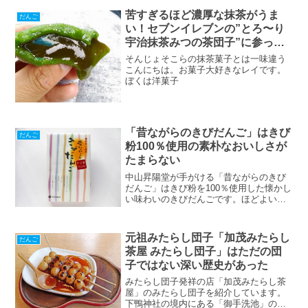
イモと小豆を小麦粉でできた皮で包んで
苦すぎるほど濃厚な抹茶がうま
蒸し上げたもので熊本では一般的なお菓
だんご
子みたいですね。"いきなり"っていうの
い！セブンイレブンの”とろ〜り
はお客さんがいきなり来てもすぐに作る
宇治抹茶みつの茶団子”に参って
ことができるっていうのが名前の由来の
しまったよ
そんじょそこらの抹茶菓子とは一味違う
一つ
こんにちは。お菓子大好きなレイです。
ぼくは洋菓子
「昔ながらのきびだんご」はきび
だんご
粉100％使用の素朴なおいしさが
たまらない
中山昇陽堂が手がける「昔ながらのきび
だんご」はきび粉を100％使用した懐かし
い味わいのきびだんごです。ほどよい甘
さのきびだんごは飽きがこないおいしさ
です。シンプルなきびだんごを食べたい
人におすすめ。
元祖みたらし団子「加茂みたらし
だんご
茶屋 みたらし団子」はただの団
子ではない深い歴史があった
みたらし団子発祥の店「加茂みたらし茶
屋」のみたらし団子を紹介しています。
下鴨神社の境内にある「御手洗池」の底