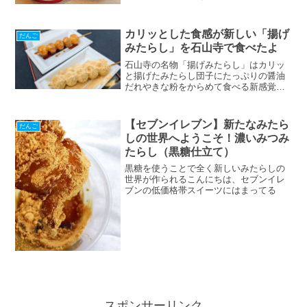
から沸き上がる水泡を表した団子には宗
教的な意味合いがあったのです。加茂み
たらし茶屋の店内で食べるみたらし団
カリッとした食感が新しい「揚げ
だんご
子、テイクアウト用のみたらし団子の食
みたらし」を石山寺で食べたよ
べ方も紹介しています。
石山寺の名物「揚げみたらし」はカリッ
と揚げたみたらし団子にたっぷりの醤油
だれやきな粉をからめて食べる新感覚の
団子です。熱々の団子は大きくて食べ応
えも満点です。店先で食べても、テイク
アウトも可能。
【セブンイレブン】新たなみたら
だんご
しの世界へようこそ！濃いみつみ
たらし（黒糖仕立て）
黒糖を使うことで全く新しいみたらしの
世界が作られるこんにちは、セブンイレ
ブンの低価格帯スイーツにはまってる
スポンサーリンク