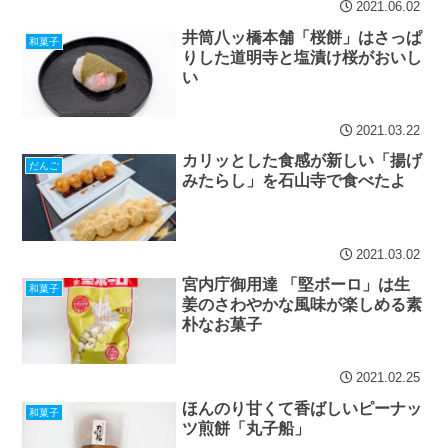
2021.06.02
井筒八ッ橋本舗「桜餅」はさっぱ
和菓子
りした道明寺と塩漬け桜がおいし
い
2021.03.22
カリッとした食感が新しい「揚げ
だんご
みたらし」を石山寺で食べたよ
2021.03.02
宮内庁御用達 「堅ボーロ」は生
和菓子
姜のさわやかな風味が楽しめる素
朴なお菓子
2021.02.25
ほんのり甘くて香ばしいピーナッ
和菓子
ツ煎餅「丸子船」