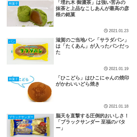
「埋れ木 御濃茶」は強い苦みの
和菓子
抹茶と上品なこしあんが最高の彦
根の銘菓
2021.01.23
滋賀のご当地パン「サラダパン」
パン
は「たくあん」が入ったパンだっ
た
2021.01.19
「ひこどら」はひこにゃんの焼印
和菓子
がかわいいどら焼き
2021.01.18
脳天を直撃する圧倒的おいしさ！
ブラックサンダー
「ブラックサンダー 至福のバタ
ー」