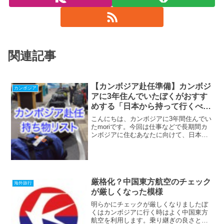
関連記事
【カンボジア赴任準備】カンボジ
カンボジア
アに3年住んでいたぼくがおすす
めする「日本から持って行くべき
もの」まとめ
こんにちは、カンボジアに3年間住んでい
たmoriです。今回は仕事などで長期間カ
ンボジアに住むあなたに向けて、日本か
ら持って行くべきものを紹介したいと思
います。逆に、日本から持って行って失
敗したというものもお見せしますね。日
本から持って行った...
厳格化？中国東方航空のチェック
海外旅行
が厳しくなった模様
明らかにチェックが厳しくなりましたぼ
くはカンボジアに行く時はよく中国東方
航空を利用します。乗り継ぎの良さと値