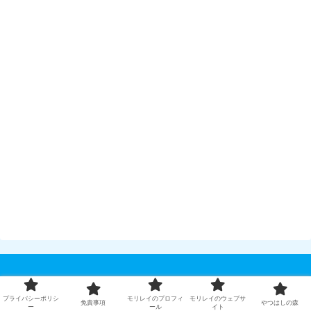
記事を検索する
プライバシーポリシ
モリレイのプロフィ
モリレイのウェブサ
免責事項
やつはしの森
ー
ール
イト