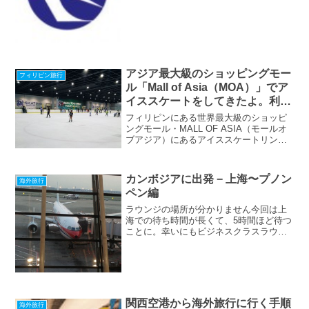
段、運べる荷物の量（エコノミーでなん
と40kg！）が素晴らしいのがその理由で
す。でも頻繁に遅延したり色々と評判が
良くないらしいんです...
アジア最大級のショッピングモー
フィリピン旅行
ル「Mall of Asia（MOA）」でア
イススケートをしてきたよ。利用
方法を徹底解説
フィリピンにある世界最大級のショッピ
ングモール・MALL OF ASIA（モールオ
ブアジア）にあるアイススケートリンク
の利用方法を紹介しています。
カンボジアに出発 − 上海〜プノン
海外旅行
ペン編
ラウンジの場所が分かりません今回は上
海での待ち時間が長くて、5時間ほど待つ
ことに。幸いにもビジネスクラスラウン
ジが使えるとのことなのでラウンジを探
します。まずは以前、この空港を利用し
た時に利用しようとして断られたラウン
ジに向かいます（ここし...
関西空港から海外旅行に行く手順
海外旅行