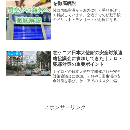
を徹底解説
関西国際空港から海外に行く手順を詳し
く解説しています。空港までの移動手段
のメリット・デメリットやお得になる方
法、空港に着いてからの手順を写真を使
って詳しく紹介。
在ケニア日本大使館の安全対策連
ケニア旅行
絡協議会に参加してきた｜テロ・
犯罪対策の重要ポイント
ナイロビの日本大使館で開催された安全
対策協議会に参加。テロや日常生活の安
全対策を学び、ケニアでのリスクに備え
るポイントを解説。
スポンサーリンク