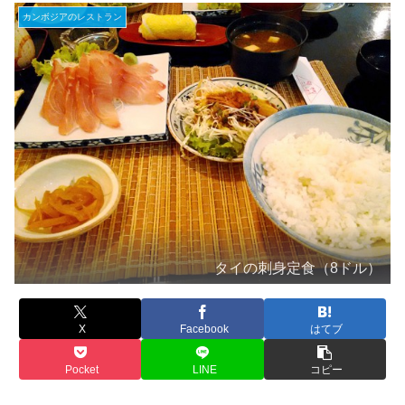
カンボジアのレストラン
タイの刺身定食（8ドル）
X
Facebook
はてブ
Pocket
LINE
コピー