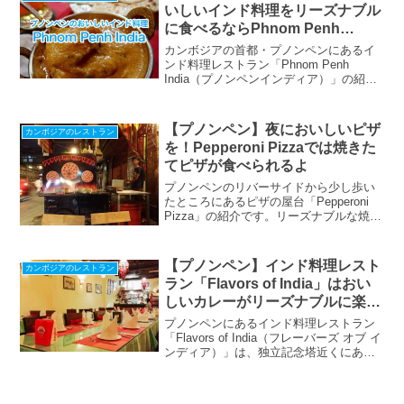
いしいインド料理をリーズナブル
に食べるならPhnom Penh
India！
カンボジアの首都・プノンペンにあるイ
ンド料理レストラン「Phnom Penh
India（プノンペンインディア）」の紹介
です。王宮などの観光地があって多くの
観光客も集まるこの場所にこのレストラ
ンはあります。シンプルで清潔な店内で
【プノンペン】夜においしいピザ
カンボジアのレストラン
本格的なおいしいインド料理が楽しめま
を！Pepperoni Pizzaでは焼きた
すよ。プノンペンに行くと必ず立ち寄る
てピザが食べられるよ
お店です。
プノンペンのリバーサイドから少し歩い
たところにあるピザの屋台「Pepperoni
Pizza」の紹介です。リーズナブルな焼き
たてピザが食べられるので、飲んだ帰り
にちょっと立ち寄るのにもいいですよ。
【プノンペン】インド料理レスト
カンボジアのレストラン
ラン「Flavors of India」はおい
しいカレーがリーズナブルに楽し
める
プノンペンにあるインド料理レストラン
「Flavors of India（フレーバーズ オブ イ
ンディア）」は、独立記念塔近くにある
カレーがおいしいお店。こぢんまりとし
たお店では本格的なインド料理が食べら
れますよ。ぼくのお気に入りはチキンカ