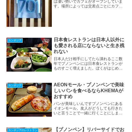
は凄い勢いでカフェがオープンしていま
す。場所によっては交差点ごとにカフェ
が乱立しているような状態です。それほ
どカフェに通う人が多いのです。昼過ぎ
にはカフェは多くのお客さんで賑わいま
す。あまりにも人が多すぎ...
日本食レストランは日本人以外に
カンボジア
も愛される店にならないと生き残
れない
日本人だけ相手にしてたら潰れるここ数
年でプノンペンには日本食レストランが
ものすごく増えました。ぼくがはじめて
カンボジアに来た2011年にはまだそんな
に日本食レストランはなかったと思うん
ですけど、今はものすごい勢いで増えて
AEONモール・プノンペンで美味
カンボジア
います。毎月どこかに...
しいパンを食べるならKHEMAが
おすすめ
パンが美味しいんですプノンペンにある
イオンモール。友人がどうしても行きた
いと言うことで一緒に行くことにしまし
た。ちょうどお昼時だったんでなにかを
食べる事に。いつもだったらグランドフ
ロアのフードコートで麺を食べるっいう
【プノンペン】リバーサイドでお
カンボジアのレストラン
のが定番だったんですが今...