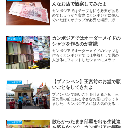
いているトゥールコック地区の渋滞は激
んなお店で観察してみたよ
しさを増す一方で交差点を一つ通過する
だけで数十分を要することもしばしば。
カンボジアではチップを払う必要がある
ぼくもこの地区に住んでいた時にはとて
のでしょうか？実際にカンボジアに住ん
も渋滞に悩
でいたぼくがチップが必要な場所、必要
でない場所を金額と合わせて紹介してい
ます。意外とチップが必要な場所が多い
ことに驚くかも知れません。
カンボジアではオーダーメイドの
カンボジア
シャツを作るのが常識
カンボジアでオーダーメイドのシャツを
作ろうカンボジアでは仕事着として男の
人は体にフィットしたシャツにスラック
ス、革靴というスタイルが定番。特に政
府機関やお堅い企業で働いている人は間
違いなくそういう格好をしています。み
んながピシッと着こなして...
【プノンペン】王宮前のお堂で願
カンボジア
いごとをしてきたよ
プノンペンで願いごとを叶えるため、王
宮の目の前にある小さなお堂に行ってき
ました。カンボジア人には人気のある場
所のようでたくさんの人がひっきりなし
に来てましたよ。お参りの方法も紹介し
てます。
散らかったまま部屋を出る生徒達
カンボジア
を怒らないで。カンボジアの掃除