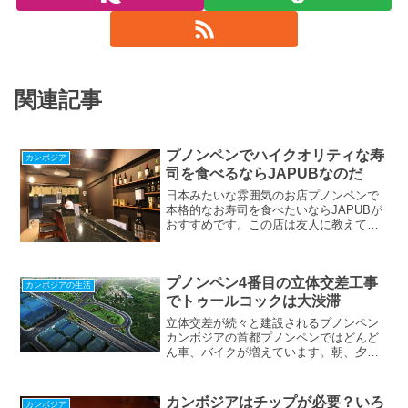
関連記事
プノンペンでハイクオリティな寿
カンボジア
司を食べるならJAPUBなのだ
日本みたいな雰囲気のお店プノンペンで
本格的なお寿司を食べたいならJAPUBが
おすすめです。この店は友人に教えてい
ただいたんですがカウンターだけの小さ
なお店ですがすごくハイセンスなんで
す。プノンペンのごみごみした路地から
プノンペン4番目の立体交差工事
ドアもなく続く店内に入...
カンボジアの生活
でトゥールコックは大渋滞
立体交差が続々と建設されるプノンペン
カンボジアの首都プノンペンではどんど
ん車、バイクが増えています。朝、夕方
のラッシュ時には激しい渋滞がプノンペ
ン市内のいたるところで見られるように
なってるんです。特にここ数年開発が続
カンボジアはチップが必要？いろ
カンボジア