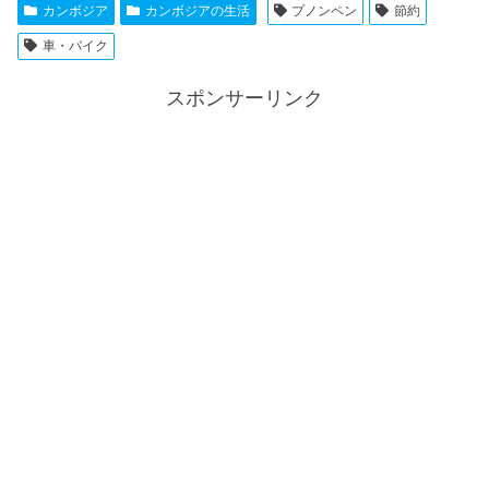
カンボジア
カンボジアの生活
プノンペン
節約
車・バイク
スポンサーリンク