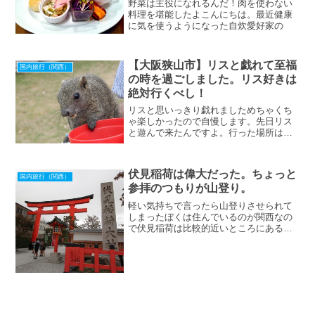
野菜は主役になれるんだ！肉を使わない
料理を堪能したよこんにちは。最近健康
に気を使うようになった自炊愛好家の
【大阪狭山市】リスと戯れて至福
国内旅行（関西）
の時を過ごしました。リス好きは
絶対行くべし！
リスと思いっきり戯れましためちゃくち
ゃ楽しかったので自慢します。先日リス
と遊んで来たんですよ。行った場所は大
阪の南、大阪狭山市という場所にある市
民ふれあいの里。ここはテニスコートが
あったりバーベキューができる場所があ
伏見稲荷は偉大だった。ちょっと
ったりする施設なんですが、一角にリス
国内旅行（関西）
参拝のつもりが山登り。
が放し飼いにされているエリアがあるん
です。ここでリスたちと楽しく遊んでき
軽い気持ちで言ったら山登りさせられて
ました。行く前はただ単にリスに遊ぶだ
しまったぼくは住んでいるのが関西なの
けだろうっ
で伏見稲荷は比較的近いところにあるの
ですが今まで行った事がなかったので
す。最近外国人観光客が言って良かった
日本の観光地で伏見稲荷が1位になったと
いうことで、これは見てみないとと思い
立ち軽い気持ちで行ってきました。
[caption id="attachment_2115" align="ali