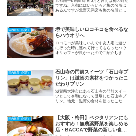
京都随一の梅の名所3月と言えば梅の時期
ですね。京都にはいろいろと梅の名所は
あるんですが北野天満宮も梅の名所とし
てとても有名。境内に1500本もの梅が植
えられているんだそう。ちょうど3月下旬
は梅が満開になってとてもきれいなんで
堺で美味しいロコモコを食べるな
京都にお越しの際には是非おでかけくだ
国内旅行（関西）
さい。ぼくも行って来ましたが本当に良
らハウオリへ
かったですよ。紅白の梅が境内の至る所
ロコモコが美味しいんです友人宅に遊び
に植えられていて華やかなんですね。
に行った時に連れて行ってもらったハウ
オリカフェが良かったのでご紹介しま
す。ハウオリ（hau'oli）とはハワイ語
で"楽しい"という意味です。大阪の堺市
美原区にあるこのお店はハワイアン料理
石山寺の門前スイーツ「石山寺プ
の店ということでハワイ料理で有名なロ
国内旅行（関西）
コモコを食べましたよ。[caption
リン」は滋賀の素材をつかったこ
id="attachment_1948" align=
だわりプリン
滋賀県大津市にある石山寺の門前スイー
ツとして令和になって登場した石山寺プ
リン。地元・滋賀の食材を使ったこだわ
りのプリンは季節によって様々な味が楽
しめます。とろとろ食感の濃厚な味わい
のプリンはこどもから大人までおいしく
【大阪・梅田】ベジタリアンにも
国内旅行（関西）
楽しめます。
おすすめ！無農薬野菜を楽しめる
店・BACCAで野菜の新しい食べ
方を発見したよ