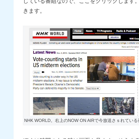
している番組なので、ここをクリックします
きます。
NHK WORLD。右上のNOW ON AIRで今放送さｓれて