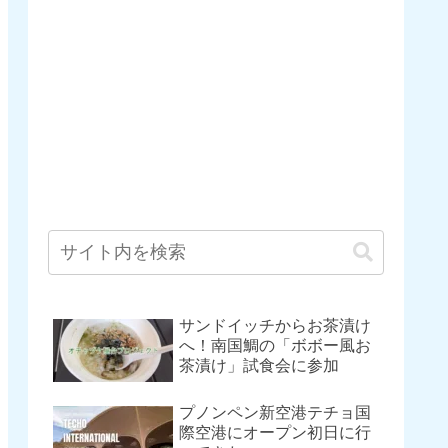
サンドイッチからお茶漬け
へ！南国鯛の「ボボー風お
茶漬け」試食会に参加
プノンペン新空港テチョ国
際空港にオープン初日に行