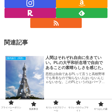
関連記事
人間はそれぞれ自由に生きてい
国内旅行（関西）
い。PLの大平和祈念塔で自由で
あることの素晴らしさを感じた。
思想は自由であるPLって言うと高校野球
でも有名なので知らない人はいないんじ
ゃないかな。このPLというのはパーフェ
クト リバティー教団の頭文字をとったも
の。大阪の富田林市に本部がある宗教団
代です。この教団の拠点である富田林市
には真っ白な粘土細工のような形をした
塔が建っているんです。この付近に住ん
でいる人なら突出して高い塔（180m）な
プライバシーポリシ
モリレイのプロフィ
モリレイのウェブサ
免責事項
やつはしの森
ので知らない人はいないはず。
ー
ール
イト