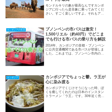
モンドルキリの象が最高なんですカンボ
ジアに行ったら是非象に乗ってみてくだ
さい。すごく楽しいですよ。それもアン
コールワットなんかの街中を歩く象じゃ
なくてジャングルの中を歩くツアーがお
すすめ。カンボジアではモンドルキリと
プノンペンの市バスは激安！
ラタナキリと言った山岳地...
カンボジアの生活
1,500リエル（約40円）でどこま
でも行ける市バスの乗り方を解説
2014年、カンボジアの首都・プノンペン
に公共交通機関である市バスが登場しま
した。これまでは、プノンペン市内の移
動と言えば車やバイク、トゥクトゥク
（バイクの後ろに客車を繋げた乗り物）
などに限られていたんですが、新しい交
通手段の登場でプノンペ...
カンボジアでちょっと鬱。ラ王が
カンボジア
心に染み渡る
カンボジアでくじけそうになった時、ぼ
くを癒してくれたのは日本のインスタン
トラーメン「ラ王」です。30年近く売れ
ているおいしいラーメンは安定の味わ
い。カンボジアで食べる日本のラーメン
はやはり格別ですよ。