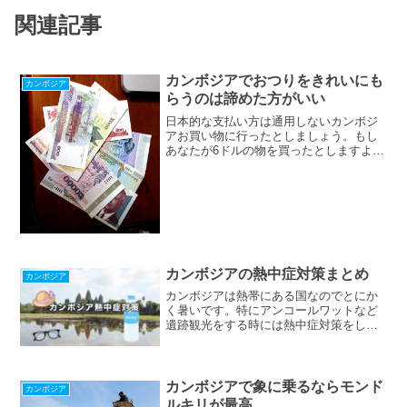
関連記事
カンボジアでおつりをきれいにも
カンボジア
らうのは諦めた方がいい
日本的な支払い方は通用しないカンボジ
アお買い物に行ったとしましょう。もし
あなたが6ドルの物を買ったとしますよ
ね。もし6ドルちょうど持っていなかった
場合どういう風に払いますか？ぼくだっ
たら11ドル払ってお釣りを5ドルもらおう
とします。日本だっ...
カンボジアの熱中症対策まとめ
カンボジア
カンボジアは熱帯にある国なのでとにか
く暑いです。特にアンコールワットなど
遺跡観光をする時には熱中症対策をしっ
かりとしないと、せっかくの旅行が台無
しになってしまいます。カンボジアで熱
中症にならないための対策をまとめてい
ます。
カンボジアで象に乗るならモンド
カンボジア
ルキリが最高