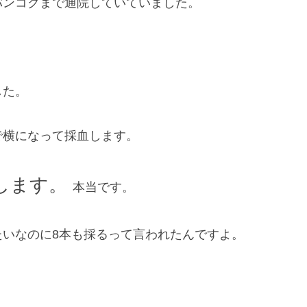
バンコクまで通院していていました。
した。
で横になって採血します。
します。
本当です。
いなのに8本も採るって言われたんですよ。