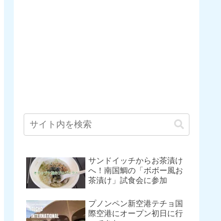
サンドイッチからお茶漬け
へ！南国鯛の「ボボー風お
茶漬け」試食会に参加
プノンペン新空港テチョ国
際空港にオープン初日に行