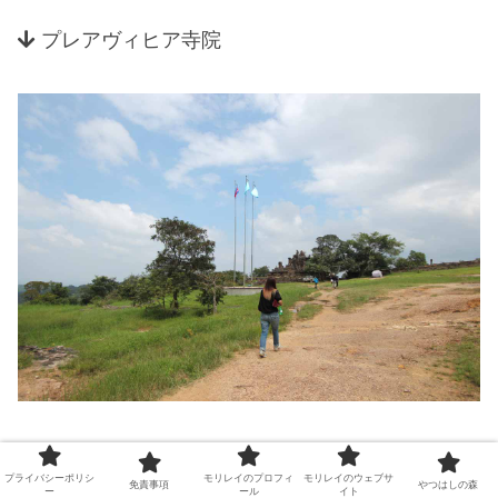
プレアヴィヒア寺院
これが2,000リエル札に描かれているプレアヴィヒ
プライバシーポリシ
モリレイのプロフィ
モリレイのウェブサ
免責事項
やつはしの森
ア寺院です。
ー
ール
イト