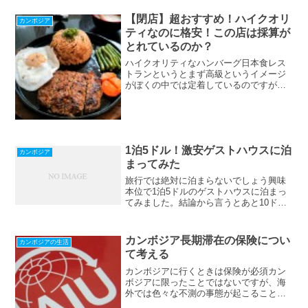
【閉店】超おすすめ！ハイクオリ
カンボジア
ティなのに格安！この店は採算が
とれているのか？
ハイクオリティなハンバーグ日本食レス
トランというとまず高級というイメージ
がぼくの中では定着しているのですが、
めちゃくちゃ安いハンバーグのお店に行
って来たので紹介します。なんとハンバ
ーグが2ドルからという超低価格で食べる
ことができるのです。そ...
1泊5ドル！激安ゲストハウスに泊
カンボジア
まってみた
旅行では絶対に泊まらないでしょう興味
本位で1泊5ドルのゲストハウスに泊まっ
てみました。結論から言うとあと10ドル
くらい追加して素敵な宿に泊まってくだ
さいってことですね。5ドルの宿でも寝ら
れますよ。でも色々と嫌な感じのことも
カンボジア長期滞在の保険につい
カンボジアの生活
あるわけです。ぼく...
て考える
カンボジアに行くときは保険が必須カン
ボジアに限ったことではないですが、海
外では色々な不測の事態が起こることも
多いと思います。僕は以前カンボジアに