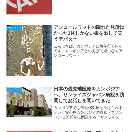
滞在した時にはよく体調を崩して病院に
お世話になりました。一番酷かったのは
デング熱で1週間の入院し...
アンコールワットの隠れた見所は
カンボジア
たった1体しかない歯を出して笑
うデバター
こんにちは、カンボジアに毎年行くレイ
です。カンボジアといえば間違いなくア
ンコールワット
日本の最先端医療をカンボジア
カンボジア
へ。サンライズジャパン病院を訪
問してお話しを聞いてきた
カンボジアでも最先端医療を受けられる
という安心感カンボジアの首都・プノン
ペンに2016年に開業する「サンライズジ
ャパン病院プノンペン」に突撃訪問して
きました。こちらがサンライズジャパン
病院の外観。この病院は日本政府が行っ