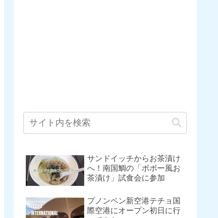
サンドイッチからお茶漬け
へ！南国鯛の「ボボー風お
茶漬け」試食会に参加
プノンペン新空港テチョ国
際空港にオープン初日に行