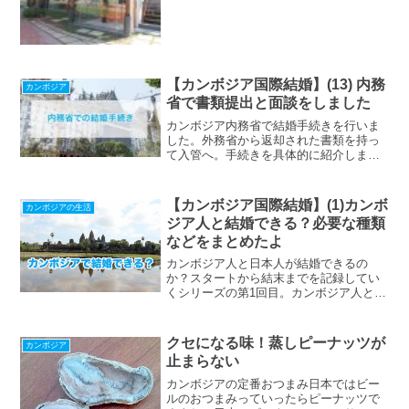
話になっていた吉野家ですがカンボジア
はどうかということで行ってきました。
感想を正直に申します。高...
【カンボジア国際結婚】(13) 内務
カンボジア
省で書類提出と面談をしました
カンボジア内務省で結婚手続きを行いま
した。外務省から返却された書類を持っ
て入管へ。手続きを具体的に紹介しま
す。
【カンボジア国際結婚】(1)カンボ
カンボジアの生活
ジア人と結婚できる？必要な種類
などをまとめたよ
カンボジア人と日本人が結婚できるの
か？スタートから結末までを記録してい
くシリーズの第1回目。カンボジア人と日
本人が国際結婚するために必要な書類や
手続き。結婚の制限などについて書いて
ます。ぼく自身の健康問題も大きな不安
クセになる味！蒸しピーナッツが
カンボジア
要素。
止まらない
カンボジアの定番おつまみ日本ではビー
ルのおつまみっていったらピーナッツで