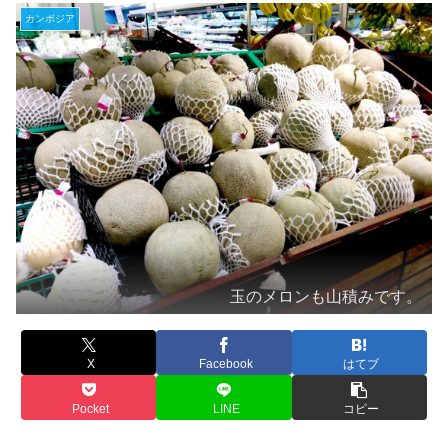
カンボジア
玉のメロンも山積みです。
X
Facebook
はてブ
Pocket
LINE
コピー