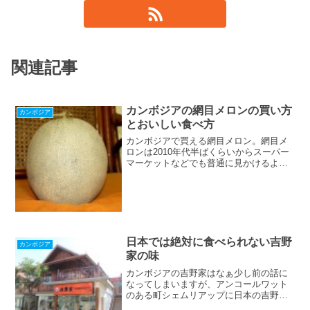
関連記事
カンボジアの網目メロンの買い方
カンボジア
とおいしい食べ方
カンボジアで買える網目メロン。網目メ
ロンは2010年代半ばくらいからスーパー
マーケットなどでも普通に見かけるよう
になりました。カンボジアでメロンを買
う時に注意する点や、おいしく食べる方
法を紹介しています。
日本では絶対に食べられない吉野
カンボジア
家の味
カンボジアの吉野家はなぁ少し前の話に
なってしまいますが、アンコールワット
のある町シェムリアップに日本の吉野家
が進出してきました。日本ではよくお世