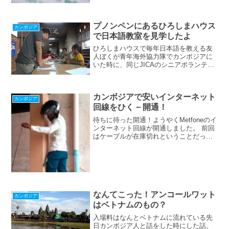
プノンペンにあるひろしまハウス
カンボジア
で日本語教室を見学したよ
ひろしまハウスで毎年日本語を教える友
人ぼくが青年海外協力隊でカンボジアに
いた時に、同じJICAのシニアボランティ
アとしてプノンペンで活動をしていた友
人がいます。彼女はボランティア時代か
らもプノンペンのリバーサイドにあるウ
カンボジアで安いインターネット
ナロム寺院にある、ひ...
カンボジア
回線をひく − 開通！
待ちに待った開通！ようやくMetfoneのイ
ンターネット回線が開通しました。 前回
はケーブルが在庫切れということだった
のですが、すぐに入荷したらしく工事に
やって来ました。モデム、Wi-Fiルーター
を準備し、Wi-Fiに繋げるための名前
SSI...
なんてこった！アンコールワット
カンボジア
はベトナムのもの？
入場料はなんとベトナムに流れている先
日カンボジア人と話をした時にした話。