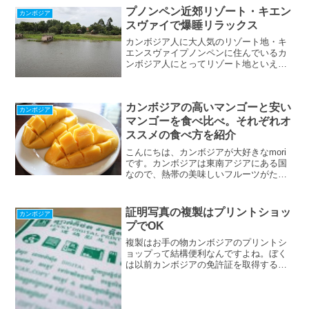
プノンペン近郊リゾート・キエン
カンボジア
スヴァイで爆睡リラックス
カンボジア人に大人気のリゾート地・キ
エンスヴァイプノンペンに住んでいるカ
ンボジア人にとってリゾート地といえば
ここでしょう。プノンペンからバイクで1
時間弱行ったところにありリゾート地・
キエンスヴァイ。プノンペンからわずか1
カンボジアの高いマンゴーと安い
時間弱なんですが自然...
カンボジア
マンゴーを食べ比べ。それぞれオ
ススメの食べ方を紹介
こんにちは、カンボジアが大好きなmori
です。カンボジアは東南アジアにある国
なので、熱帯の美味しいフルーツがたく
さんあります。今回は日本でも
証明写真の複製はプリントショッ
カンボジア
プでOK
複製はお手の物カンボジアのプリントシ
ョップって結構便利なんですよね。ぼく
は以前カンボジアの免許証を取得するた
めに写真を用意する必要があったんです
けど手持ちが少なくて撮り直さないとい
けないなって思ってたんですよ。でもプ
リントショップのスタッフ...