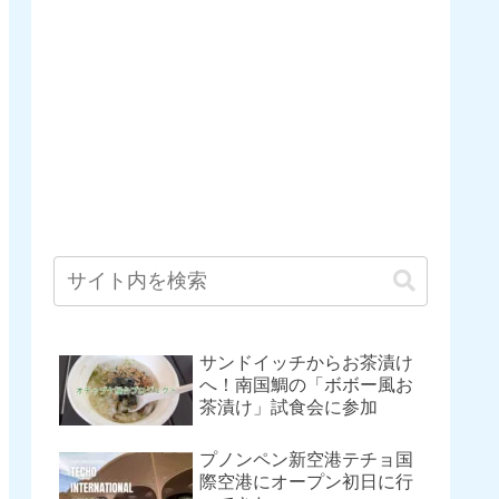
サンドイッチからお茶漬け
へ！南国鯛の「ボボー風お
茶漬け」試食会に参加
プノンペン新空港テチョ国
際空港にオープン初日に行