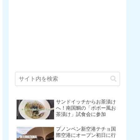
サンドイッチからお茶漬け
へ！南国鯛の「ボボー風お
茶漬け」試食会に参加
プノンペン新空港テチョ国
際空港にオープン初日に行