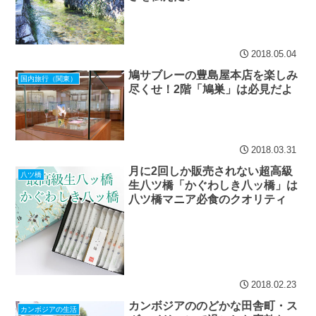
2018.05.04
鳩サブレーの豊島屋本店を楽しみ
国内旅行（関東）
尽くせ！2階「鳩巣」は必見だよ
2018.03.31
月に2回しか販売されない超高級
八ツ橋
生八ツ橋「かぐわしき八ッ橋」は
八ツ橋マニア必食のクオリティ
2018.02.23
カンボジアののどかな田舎町・ス
カンボジアの生活