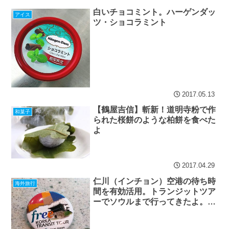
白いチョコミント。ハーゲンダッ
アイス
ツ・ショコラミント
2017.05.13
【鶴屋吉信】斬新！道明寺粉で作
和菓子
られた桜餅のような柏餅を食べた
よ
2017.04.29
仁川（インチョン）空港の待ち時
海外旅行
間を有効活用。トランジットツア
ーでソウルまで行ってきたよ。こ
れが無料だなんて信じられない！