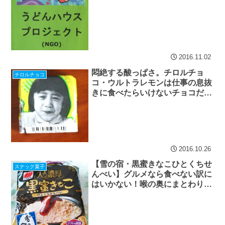
2016.11.02
悶絶する酸っぱさ。チロルチョ
チロルチョコ
コ・ウルトラレモンは仕事の息抜
きに食べたらいけないチョコだっ
た
2016.10.26
【雪の宿・黒蜜きなこひとくちせ
スナック菓子
んべい】グルメなら食べない訳に
はいかない！喉の奥にまとわりつ
く黒蜜が絶品