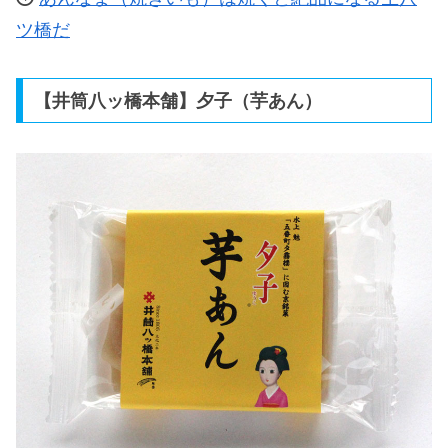
ツ橋だ
【井筒八ッ橋本舗】夕子（芋あん）