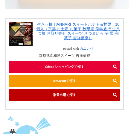
生八ッ橋 HANNARI スイートポテト＆甘栗 10
個入（京都 お土産 お菓子 秋限定 修学旅行 生八
つ橋 お取り寄せ スイーツ さつまいも 芋 栗 和
菓子 吉祥菓寮）
posted with
カエレバ
京都祇園和洋スイーツ 吉祥菓寮
Yahooショッピングで探す
Amazonで探す
楽天市場で探す
芋