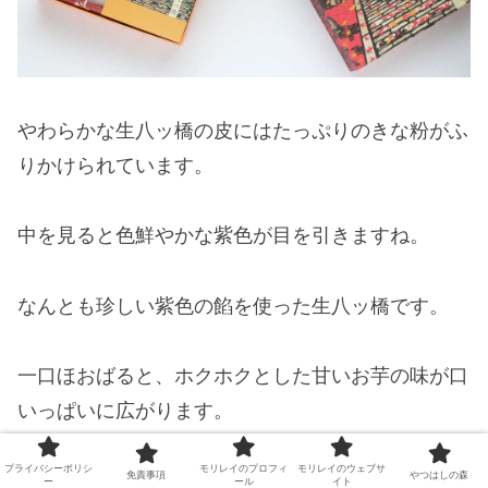
やわらかな生八ッ橋の皮にはたっぷりのきな粉がふ
りかけられています。
中を見ると色鮮やかな紫色が目を引きますね。
なんとも珍しい紫色の餡を使った生八ッ橋です。
一口ほおばると、ホクホクとした甘いお芋の味が口
いっぱいに広がります。
プライバシーポリシ
モリレイのプロフィ
モリレイのウェブサ
免責事項
やつはしの森
まるで焼きいもを食べているかのような味わい。
ー
ール
イト