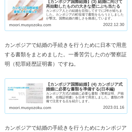
【カンボジア国際結婚】(3) 結婚に向けて
再始動したものの大きな壁にぶち当たる
カンボジア人との結婚を目指してすでに2年が経ちま
した。カンボジアの町役場で書類をもらうとしました
が撃沈。国際結婚の難しさを痛感しています。
2022.12.30
moori.musyozoku.com
カンボジアで結婚の手続きを行うために日本で用意
する書類をまとめました。一番苦労したのが警察証
明（犯罪経歴証明書）ですね。
【カンボジア国際結婚】(4) カンボジア式
婚姻に必要な書類を準備する(日本編)
カンボジア方式の婚姻に必要な書類（警察証明、戸籍
謄本、在職証明書）を日本で用意しました。書類の準
備で注意する点を紹介します。
2023.01.16
moori.musyozoku.com
カンボジアで結婚の手続きを行うためにカンボジア