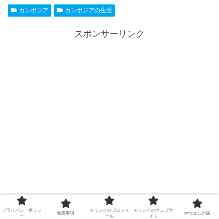
カンボジア
カンボジアの生活
スポンサーリンク
プライバシーポリシ
モリレイのプロフィ
モリレイのウェブサ
免責事項
やつはしの森
ー
ール
イト