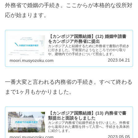
外務省で婚姻の手続き。ここからが本格的な役所対
応が始まります。
【カンボジア国際結婚】(12) 婚姻申請書
をカンボジア外務省に提出
カンボジア人と結婚するために外務省で書類の手続き
に行きました。守衛室のようなところでのやり取り
や、建物内での手続きについて照会します。
2023.04.21
moori.musyozoku.com
一番大変と言われる内務省の手続き。すべて終わる
まで1ヶ月もかかりました。
【カンボジア国際結婚】(13) 内務省で書
類提出と面談をしました
カンボジア内務省で結婚手続きを行いました。外務省
から返却された書類を持って入管へ。手続きを具体的
に紹介します。
2023.05.05
moori.musyozoku.com