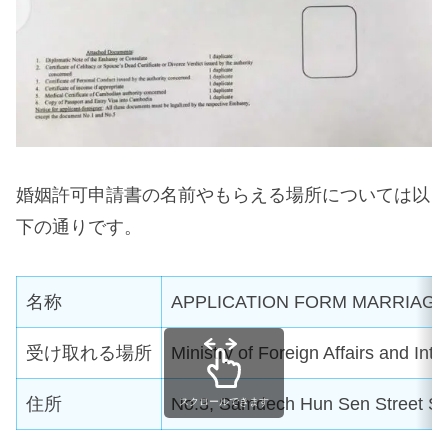
婚姻許可申請書の名前やもらえる場所については以
下の通りです。
名称
APPLICATION FORM MARRIAGE
受け取れる場所
Ministry of Foreign Affairs and Int
住所
No.3, Samdech Hun Sen Street S
スクロールできます