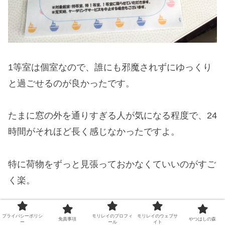
1等室は個室なので、誰にも邪魔されずにゆっくり
と過ごせるのが良かったです。
たまに窓の外を通りすぎる人が気になる程度で、24
時間がそれほど長く感じなかったですよ。
特に荷物をずっと見張っておかなくていいのがすご
く楽。
ゆっくりと船旅を楽しみたかったら1等室はオスス
プライバシーポリシ
モリレイのプロフィ
モリレイのウェブサ
免責事項
やつはしの森
ー
ール
イト